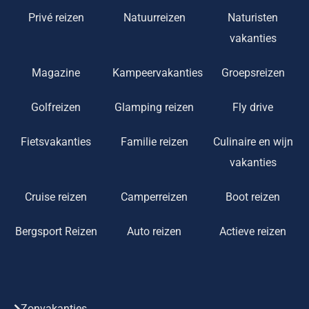
Privé reizen
Natuurreizen
Naturisten
vakanties
Magazine
Kampeervakanties
Groepsreizen
Golfreizen
Glamping reizen
Fly drive
Fietsvakanties
Familie reizen
Culinaire en wijn
vakanties
Cruise reizen
Camperreizen
Boot reizen
Bergsport Reizen
Auto reizen
Actieve reizen
Zonvakanties