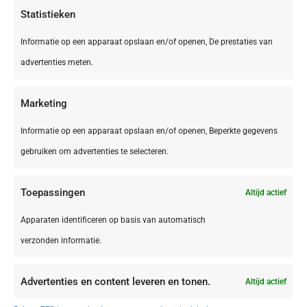
Statistieken
Informatie op een apparaat opslaan en/of openen, De prestaties van
advertenties meten.
Marketing
Informatie op een apparaat opslaan en/of openen, Beperkte gegevens
gebruiken om advertenties te selecteren.
Toepassingen
Altijd actief
DE,
Bliesgau
Bliesgau Gersheim Camping Walsheim
Apparaten identificeren op basis van automatisch
verzonden informatie.
Advertenties en content leveren en tonen.
Altijd actief
€ 395,00