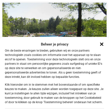
Beheer je privacy
Om de beste ervaringen te bieden, gebruiken wij en onze partners
technologieën zoals cookies om informatie over het apparaat op te slaan
en/of te openen. Toestemming voor deze technologieën stelt ons en onze
partners in staat om persoonlijke gegevens zoals surfgedrag of unieke ID's
op deze site te verwerken en om gepersonaliseerde en niet-
NL,
Friesland
gepersonaliseerde advertenties te tonen. Als u geen toestemming geeft of
Friesland Appelscha Camping Alkenhaer
deze intrekt, kan dit invloed hebben op bepaalde functies.
Klik hieronder om in te stemmen met het bovenstaande of om specifieke
keuzes te maken. Je keuzes zullen alleen worden toegepast op deze site. Je
kunt je instellingen te allen tijde wijzigen, inclusief het intrekken van je
toestemming, door gebruik te maken van de knoppen op het Cookiebeleid
€ 395,00
of door te klikken op de knop 'Toestemming beheren' onderaan het scherm.