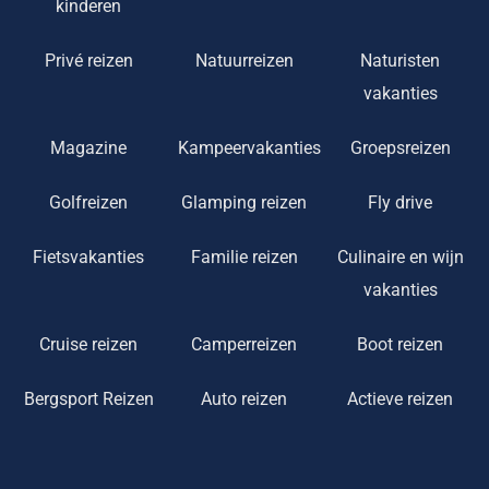
kinderen
Privé reizen
Natuurreizen
Naturisten
vakanties
Magazine
Kampeervakanties
Groepsreizen
Golfreizen
Glamping reizen
Fly drive
Fietsvakanties
Familie reizen
Culinaire en wijn
vakanties
Cruise reizen
Camperreizen
Boot reizen
Bergsport Reizen
Auto reizen
Actieve reizen