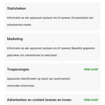
€ 395,00
Statistieken
Informatie op een apparaat opslaan en/of openen, De prestaties van
advertenties meten.
Marketing
Informatie op een apparaat opslaan en/of openen, Beperkte gegevens
gebruiken om advertenties te selecteren.
Toepassingen
Altijd actief
DE,
Bliesgau
Apparaten identificeren op basis van automatisch
Bliesgau Gersheim Camping Walsheim
verzonden informatie.
Advertenties en content leveren en tonen.
Altijd actief