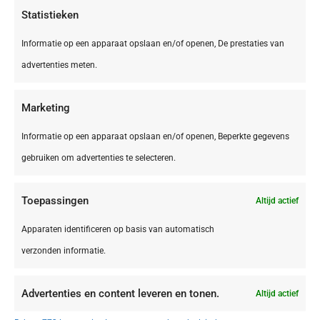
Statistieken
Informatie op een apparaat opslaan en/of openen, De prestaties van
advertenties meten.
Marketing
Informatie op een apparaat opslaan en/of openen, Beperkte gegevens
gebruiken om advertenties te selecteren.
Toepassingen
Altijd actief
DE,
Bliesgau
Bliesgau Gersheim Camping Walsheim
Apparaten identificeren op basis van automatisch
verzonden informatie.
Advertenties en content leveren en tonen.
Altijd actief
€ 395,00