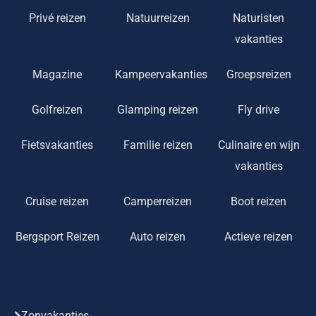
Privé reizen
Natuurreizen
Naturisten
vakanties
Magazine
Kampeervakanties
Groepsreizen
Golfreizen
Glamping reizen
Fly drive
Fietsvakanties
Familie reizen
Culinaire en wijn
vakanties
Cruise reizen
Camperreizen
Boot reizen
Bergsport Reizen
Auto reizen
Actieve reizen
Zonvakanties