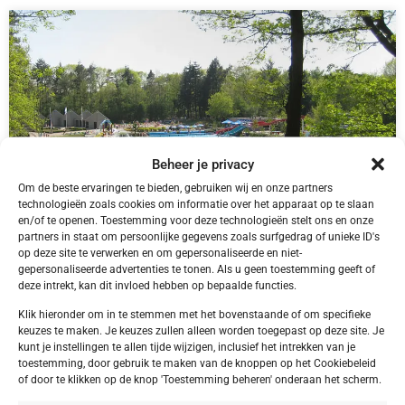
Beheer je privacy
Om de beste ervaringen te bieden, gebruiken wij en onze partners
technologieën zoals cookies om informatie over het apparaat op te slaan
en/of te openen. Toestemming voor deze technologieën stelt ons en onze
partners in staat om persoonlijke gegevens zoals surfgedrag of unieke ID's
op deze site te verwerken en om gepersonaliseerde en niet-
NL,
Friesland
gepersonaliseerde advertenties te tonen. Als u geen toestemming geeft of
Friesland Appelscha Camping Alkenhaer
deze intrekt, kan dit invloed hebben op bepaalde functies.
Klik hieronder om in te stemmen met het bovenstaande of om specifieke
keuzes te maken. Je keuzes zullen alleen worden toegepast op deze site. Je
kunt je instellingen te allen tijde wijzigen, inclusief het intrekken van je
toestemming, door gebruik te maken van de knoppen op het Cookiebeleid
€ 395,00
of door te klikken op de knop 'Toestemming beheren' onderaan het scherm.