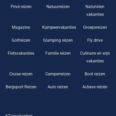
Privé reizen
Natuurreizen
Naturisten
vakanties
Magazine
Kampeervakanties
Groepsreizen
Golfreizen
Glamping reizen
Fly drive
Fietsvakanties
Familie reizen
Culinaire en wijn
vakanties
Cruise reizen
Camperreizen
Boot reizen
Bergsport Reizen
Auto reizen
Actieve reizen
Zonvakanties