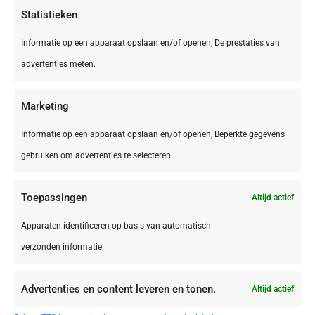
Statistieken
Informatie op een apparaat opslaan en/of openen, De prestaties van
advertenties meten.
Marketing
Informatie op een apparaat opslaan en/of openen, Beperkte gegevens
gebruiken om advertenties te selecteren.
Toepassingen
Altijd actief
DE,
Bliesgau
Bliesgau Gersheim Camping Walsheim
Apparaten identificeren op basis van automatisch
verzonden informatie.
Advertenties en content leveren en tonen.
Altijd actief
€ 395,00