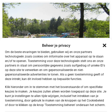
Beheer je privacy
Om de beste ervaringen te bieden, gebruiken wij en onze partners
technologieën zoals cookies om informatie over het apparaat op te slaan
en/of te openen. Toestemming voor deze technologieën stelt ons en onze
partners in staat om persoonlijke gegevens zoals surfgedrag of unieke ID's
op deze site te verwerken en om gepersonaliseerde en niet-
NL,
Friesland
gepersonaliseerde advertenties te tonen. Als u geen toestemming geeft of
Friesland Appelscha Camping Alkenhaer
deze intrekt, kan dit invloed hebben op bepaalde functies.
Klik hieronder om in te stemmen met het bovenstaande of om specifieke
keuzes te maken. Je keuzes zullen alleen worden toegepast op deze site. Je
kunt je instellingen te allen tijde wijzigen, inclusief het intrekken van je
toestemming, door gebruik te maken van de knoppen op het Cookiebeleid
€ 395,00
of door te klikken op de knop 'Toestemming beheren' onderaan het scherm.