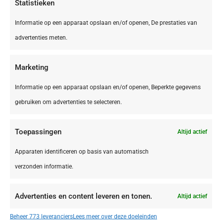
Statistieken
Informatie op een apparaat opslaan en/of openen, De prestaties van
advertenties meten.
Marketing
Informatie op een apparaat opslaan en/of openen, Beperkte gegevens
gebruiken om advertenties te selecteren.
Toepassingen
Altijd actief
DE,
Bliesgau
Bliesgau Gersheim Camping Walsheim
Apparaten identificeren op basis van automatisch
verzonden informatie.
Advertenties en content leveren en tonen.
Altijd actief
€ 395,00
Beheer 773 leveranciers
Lees meer over deze doeleinden