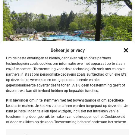
Beheer je privacy
Om de beste ervaringen te bieden, gebruiken wij en onze partners
technologieën zoals cookies om informatie over het apparaat op te slaan
en/of te openen. Toestemming voor deze technologieën stelt ons en onze
partners in staat om persoonlijke gegevens zoals surfgedrag of unieke ID's
NL,
Friesland
op deze site te verwerken en om gepersonaliseerde en niet-
Friesland Appelscha Camping Alkenhaer
gepersonaliseerde advertenties te tonen. Als u geen toestemming geeft of
deze intrekt, kan dit invloed hebben op bepaalde functies.
Klik hieronder om in te stemmen met het bovenstaande of om specifieke
keuzes te maken. Je keuzes zullen alleen worden toegepast op deze site. Je
kunt je instellingen te allen tijde wijzigen, inclusief het intrekken van je
€ 395,00
toestemming, door gebruik te maken van de knoppen op het Cookiebeleid
of door te klikken op de knop 'Toestemming beheren' onderaan het scherm.