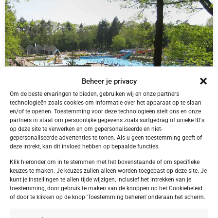
Beheer je privacy
Om de beste ervaringen te bieden, gebruiken wij en onze partners
technologieën zoals cookies om informatie over het apparaat op te slaan
en/of te openen. Toestemming voor deze technologieën stelt ons en onze
partners in staat om persoonlijke gegevens zoals surfgedrag of unieke ID's
NL,
Friesland
op deze site te verwerken en om gepersonaliseerde en niet-
Friesland Appelscha Camping Alkenhaer
gepersonaliseerde advertenties te tonen. Als u geen toestemming geeft of
deze intrekt, kan dit invloed hebben op bepaalde functies.
Klik hieronder om in te stemmen met het bovenstaande of om specifieke
keuzes te maken. Je keuzes zullen alleen worden toegepast op deze site. Je
kunt je instellingen te allen tijde wijzigen, inclusief het intrekken van je
€ 395,00
toestemming, door gebruik te maken van de knoppen op het Cookiebeleid
of door te klikken op de knop 'Toestemming beheren' onderaan het scherm.