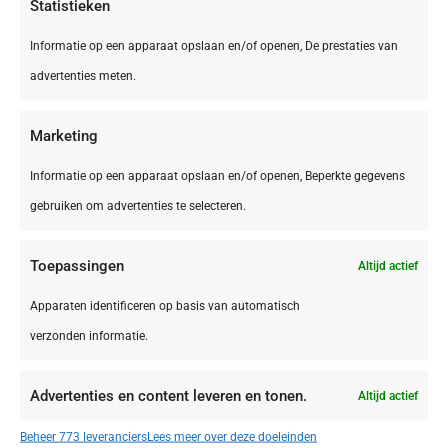
Statistieken
Informatie op een apparaat opslaan en/of openen, De prestaties van
advertenties meten.
Marketing
Informatie op een apparaat opslaan en/of openen, Beperkte gegevens
gebruiken om advertenties te selecteren.
Toepassingen
Altijd actief
DE,
Bliesgau
Bliesgau Gersheim Camping Walsheim
Apparaten identificeren op basis van automatisch
verzonden informatie.
Advertenties en content leveren en tonen.
Altijd actief
€ 395,00
Beheer 773 leveranciers
Lees meer over deze doeleinden